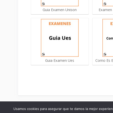
Guia Examen Unison
Examen 
Guia Examen Ues
Como Es E
2026 Online Examenes ©
Usamos cookies para asegurar que te damos la mejor experienc