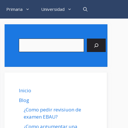
Primaria
Universidad
Buscar
Inicio
Blog
¿Como pedir revisiuon de
examen EBAU?
¿Como argumentar una