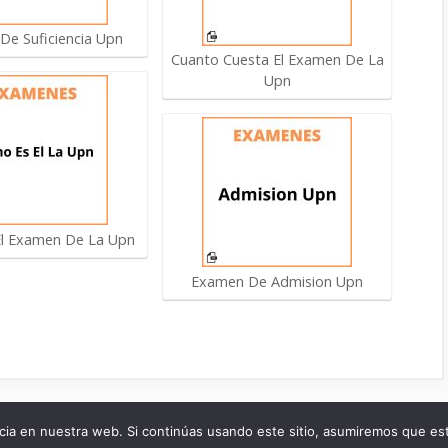
De Suficiencia Upn
Cuanto Cuesta El Examen De La
Upn
l Examen De La Upn
Examen De Admision Upn
Aviso Legal
Politica de Cookies
ia en nuestra web. Si continúas usando este sitio, asumiremos que est