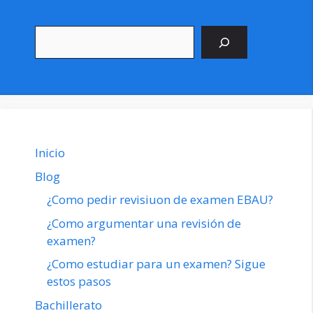
Buscar
Inicio
Blog
¿Como pedir revisiuon de examen EBAU?
¿Como argumentar una revisión de
examen?
¿Como estudiar para un examen? Sigue
estos pasos
Bachillerato