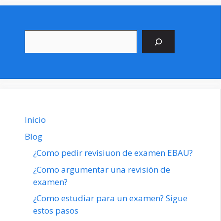
Buscar
Inicio
Blog
¿Como pedir revisiuon de examen EBAU?
¿Como argumentar una revisión de
examen?
¿Como estudiar para un examen? Sigue
estos pasos