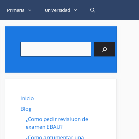
Primaria
Universidad
Buscar
Inicio
Blog
¿Como pedir revisiuon de
examen EBAU?
¿Como argumentar una