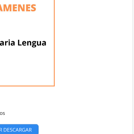
tos
R DESCARGAR