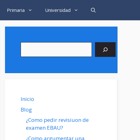
Primaria
Universidad
Buscar
Inicio
Blog
¿Como pedir revisiuon de
examen EBAU?
¿Como argumentar una