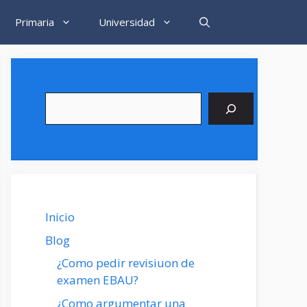
Primaria
Universidad
Buscar
Inicio
Blog
¿Como pedir revisiuon de
examen EBAU?
¿Como argumentar una