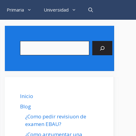
Primaria
Universidad
Buscar
Inicio
Blog
¿Como pedir revisiuon de
examen EBAU?
¿Como argumentar una