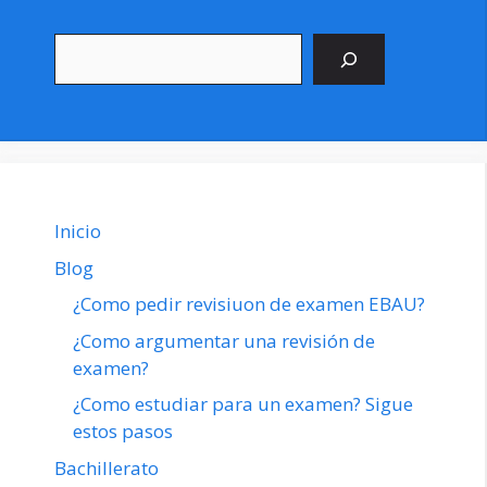
Buscar
Inicio
Blog
¿Como pedir revisiuon de examen EBAU?
¿Como argumentar una revisión de
examen?
¿Como estudiar para un examen? Sigue
estos pasos
Bachillerato