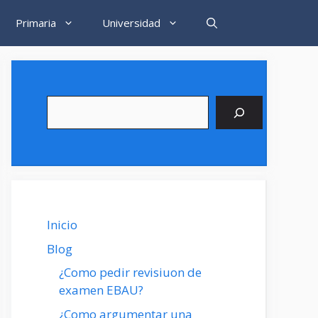
Primaria
Universidad
Buscar
Inicio
Blog
¿Como pedir revisiuon de
examen EBAU?
¿Como argumentar una