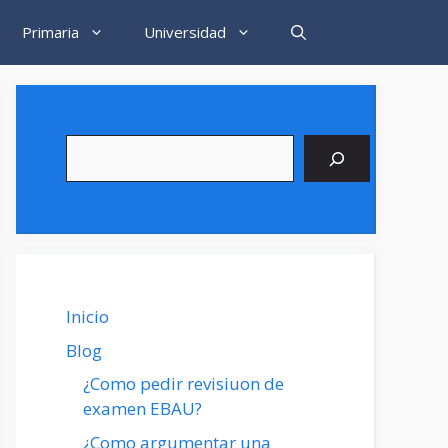
Primaria
Universidad
Buscar
Inicio
Blog
¿Como pedir revisiuon de
examen EBAU?
¿Como argumentar una