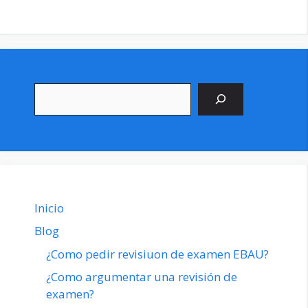
Buscar
Inicio
Blog
¿Como pedir revisiuon de examen EBAU?
¿Como argumentar una revisión de
examen?