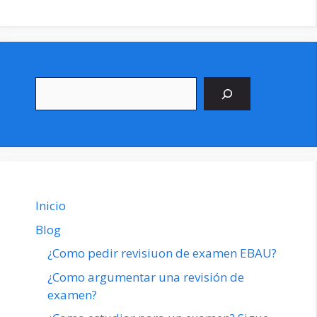
Buscar
Inicio
Blog
¿Como pedir revisiuon de examen EBAU?
¿Como argumentar una revisión de
examen?