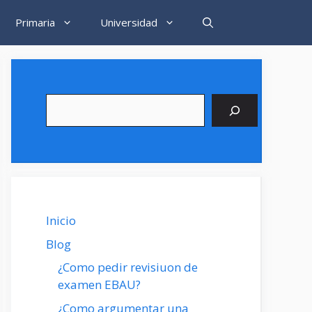
Primaria
Universidad
Buscar
Inicio
Blog
¿Como pedir revisiuon de
examen EBAU?
¿Como argumentar una