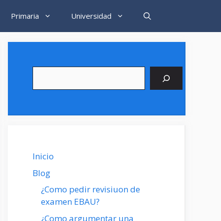
Primaria
Universidad
Buscar
Inicio
Blog
¿Como pedir revisiuon de
examen EBAU?
¿Como argumentar una