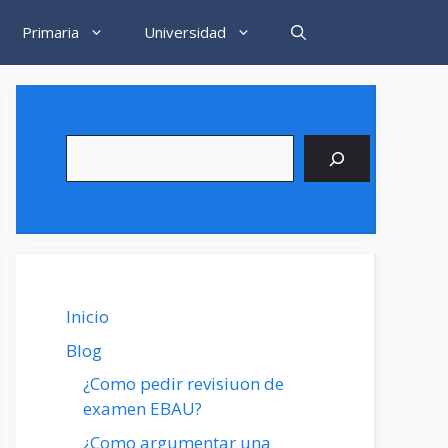
Primaria
Universidad
Buscar
Inicio
Blog
¿Como pedir revisiuon de
examen EBAU?
¿Como argumentar una