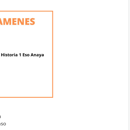
a
aso