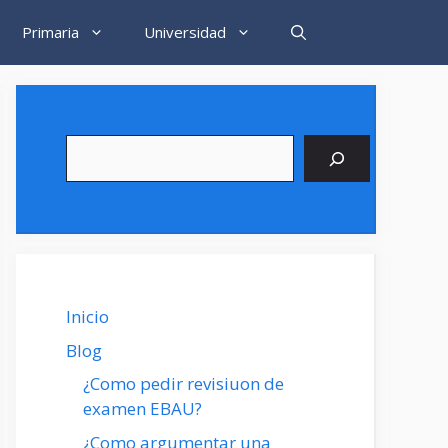
Primaria
Universidad
Buscar
Inicio
Blog
¿Como pedir revisiuon de
examen EBAU?
¿Como argumentar una