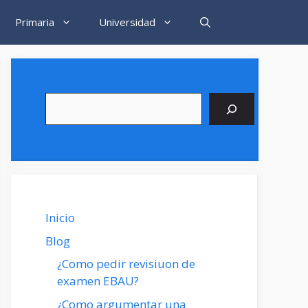
Primaria
Universidad
Buscar
Inicio
Blog
¿Como pedir revisiuon de
examen EBAU?
¿Como argumentar una