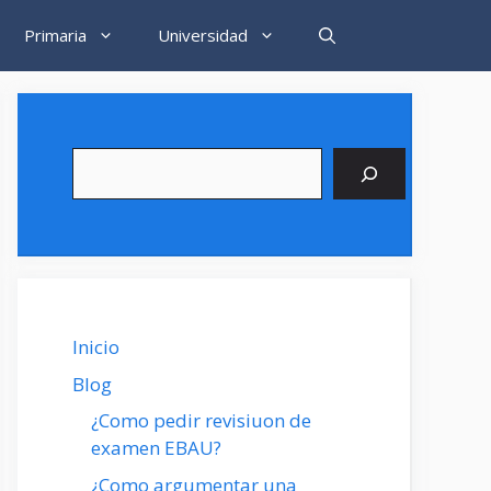
Primaria
Universidad
Buscar
Inicio
Blog
¿Como pedir revisiuon de
examen EBAU?
¿Como argumentar una