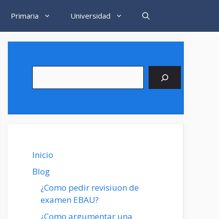
Primaria
Universidad
Buscar
Inicio
Blog
¿Como pedir revisiuon de
examen EBAU?
¿Como argumentar una