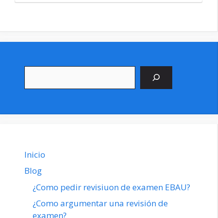
Buscar
Inicio
Blog
¿Como pedir revisiuon de examen EBAU?
¿Como argumentar una revisión de
examen?