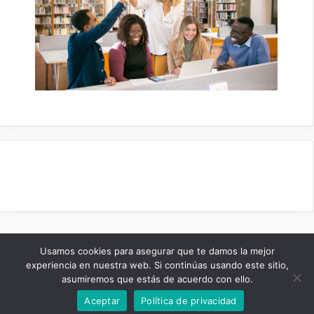
Aviso Legal
Politica de Cookies
Sobre Nosotros
Usamos cookies para asegurar que te damos la mejor
experiencia en nuestra web. Si continúas usando este sitio,
Contacto
Politica de Privacidad
asumiremos que estás de acuerdo con ello.
2026 Online Examenes ©
Aceptar
Política de privacidad