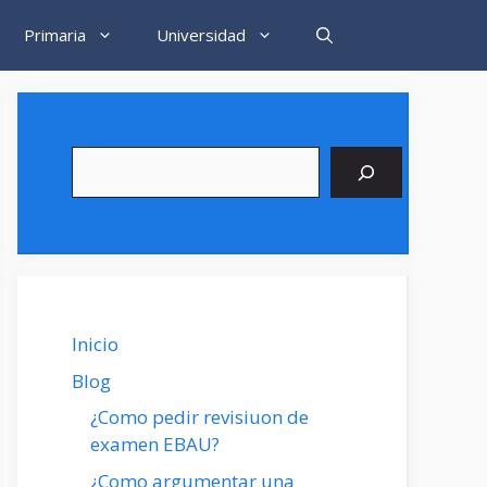
Primaria
Universidad
Buscar
Inicio
Blog
¿Como pedir revisiuon de
examen EBAU?
¿Como argumentar una