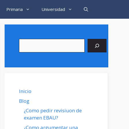
Primaria
Universidad
Buscar
Inicio
Blog
¿Como pedir revisiuon de
examen EBAU?
¿Como argumentar una